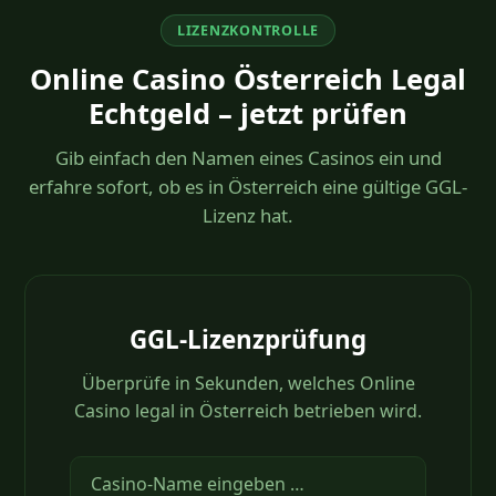
LIZENZKONTROLLE
Online Casino Österreich Legal
Echtgeld – jetzt prüfen
Gib einfach den Namen eines Casinos ein und
erfahre sofort, ob es in Österreich eine gültige GGL-
Lizenz hat.
GGL-Lizenzprüfung
Überprüfe in Sekunden, welches Online
Casino legal in Österreich betrieben wird.