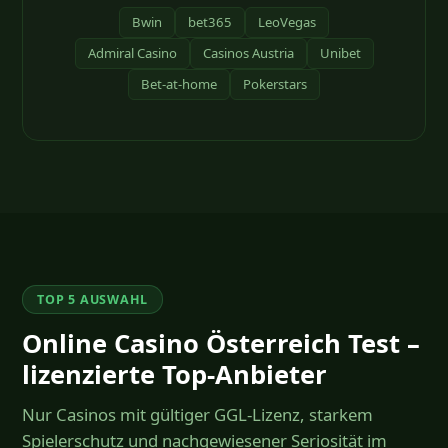
Bwin
bet365
LeoVegas
Admiral Casino
Casinos Austria
Unibet
Bet-at-home
Pokerstars
TOP 5 AUSWAHL
Online Casino Österreich Test –
lizenzierte Top-Anbieter
Nur Casinos mit gültiger GGL-Lizenz, starkem
Spielerschutz und nachgewiesener Seriosität im