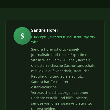
Werktagen. Nutze für schnellere Auszahlungen E-Wallets
abgesichert, Auszahlungen können verweigert werden
wie PayPal oder Skrill.
und du hast keine rechtlichen Mittel bei Problemen.
Zudem können solche Anbieter in Österreich gesperrt
werden. Wir empfehlen daher ausschließlich geprüfte,
lizenzierte Casinos.
Sandra Hofer
S
Glücksspiel-Journalistin und Lizenz-Expertin,
Wien
Sandra Hofer ist Glücksspiel-
Journalistin und Lizenz-Expertin mit
Sitz in Wien. Seit 2015 analysiert sie
die österreichische Casino-Landschaft
mit Fokus auf Sicherheit, staatliche
Regulierung und Spielerschutz.
Sandra hat für mehrere
österreichische
Verbraucherschutzorganisationen
Berichte erstellt und hilft Spielern,
seriöse von unseriösen Anbietern zu
unterscheiden.