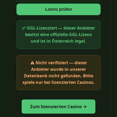
Lizenz prüfen
✅ GGL-Lizenziert — dieser Anbieter
besitzt eine offizielle GGL-Lizenz
und ist in Österreich legal.
⚠️ Nicht verifiziert — dieser
Anbieter wurde in unserer
Datenbank nicht gefunden. Bitte
spiele nur bei lizenzierten Casinos.
Zum lizenzierten Casino →