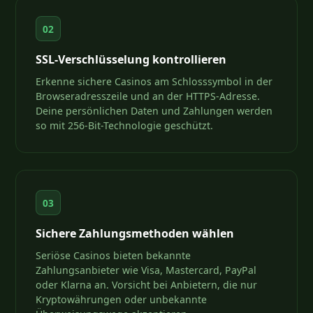
02
SSL-Verschlüsselung kontrollieren
Erkenne sichere Casinos am Schlosssymbol in der
Browseradresszeile und an der HTTPS-Adresse.
Deine persönlichen Daten und Zahlungen werden
so mit 256-Bit-Technologie geschützt.
03
Sichere Zahlungsmethoden wählen
Seriöse Casinos bieten bekannte
Zahlungsanbieter wie Visa, Mastercard, PayPal
oder Klarna an. Vorsicht bei Anbietern, die nur
Kryptowährungen oder unbekannte