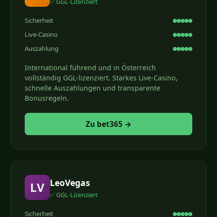
✅ GGL-Lizenziert
Sicherheit
Live-Casino
Auszahlung
International führend und in Österreich
vollständig GGL-lizenziert. Starkes Live-Casino,
schnelle Auszahlungen und transparente
Bonusregeln.
Zu bet365 →
LeoVegas
LV
✅ GGL-Lizenziert
Sicherheit