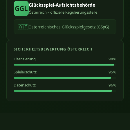
Glücksspiel-Aufsichtsbehörde
GGL
Österreich – offizielle Regulierungsstelle
🇦🇹
Österreichisches Glücksspielgesetz (GSpG)
SICHERHEITSBEWERTUNG ÖSTERREICH
Lizenzierung
98%
Spielerschutz
95%
Datenschutz
96%