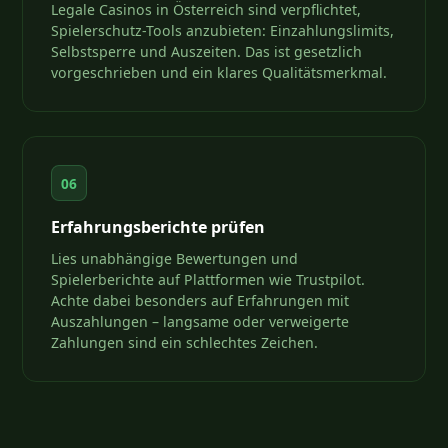
Legale Casinos in Österreich sind verpflichtet,
Spielerschutz-Tools anzubieten: Einzahlungslimits,
Selbstsperre und Auszeiten. Das ist gesetzlich
vorgeschrieben und ein klares Qualitätsmerkmal.
06
Erfahrungsberichte prüfen
Lies unabhängige Bewertungen und
Spielerberichte auf Plattformen wie Trustpilot.
Achte dabei besonders auf Erfahrungen mit
Auszahlungen – langsame oder verweigerte
Zahlungen sind ein schlechtes Zeichen.